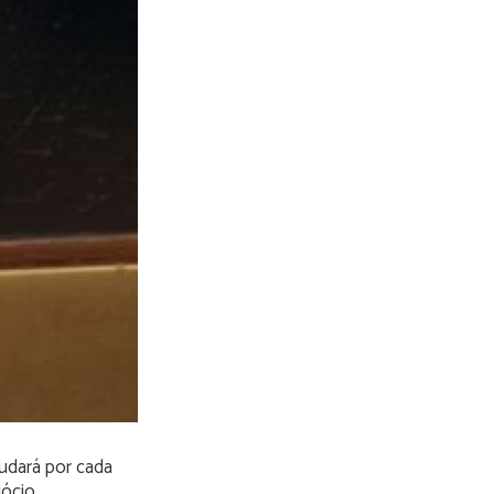
judará por cada
ócio.