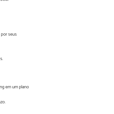
a por seus
s.
ting em um plano
azo.