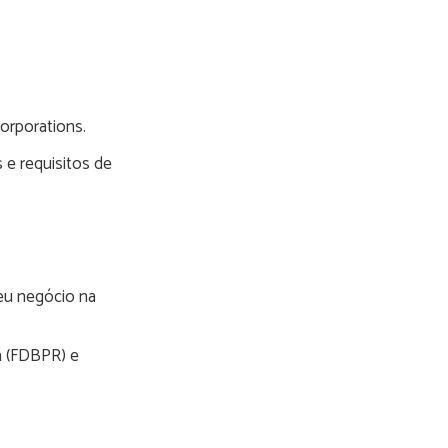
orporations.
s e requisitos de
seu negócio na
a (FDBPR) e