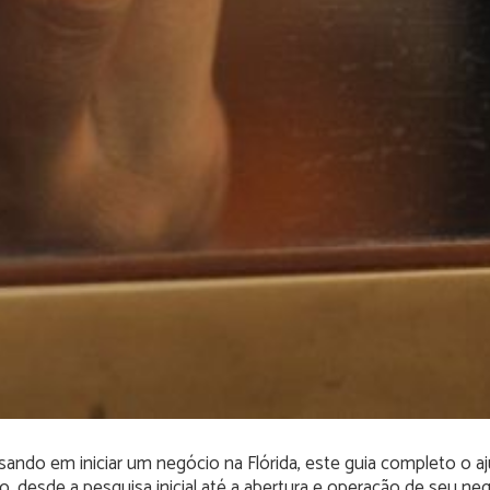
ando em iniciar um negócio na Flórida, este guia completo o a
, desde a pesquisa inicial até a abertura e operação de seu neg