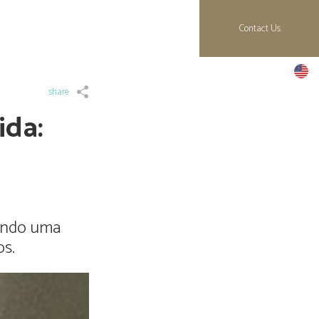
Contact Us
share
ida:
tando uma
os.